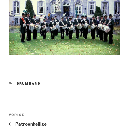
CATEGORIEËN
DRUMBAND
Bericht
Vorig
VORIGE
navigatie
bericht
Patroonheilige