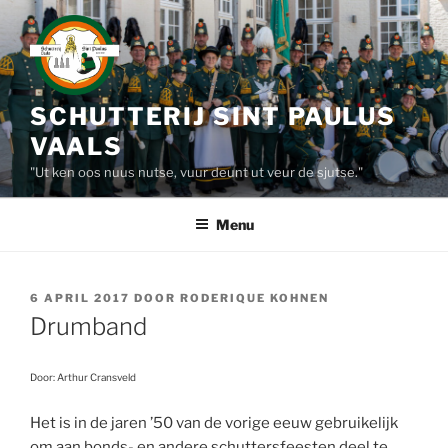
Ga
naar
de
inhoud
SCHUTTERIJ SINT PAULUS
VAALS
"Ut ken oos nuus nutse, vuur deunt ut veur de sjutse."
Menu
GEPLAATST
6 APRIL 2017
DOOR
RODERIQUE KOHNEN
OP
Drumband
Door: Arthur Cransveld
Het is in de jaren ’50 van de vorige eeuw gebruikelijk
om aan bonds- en andere schuttersfeesten deel te