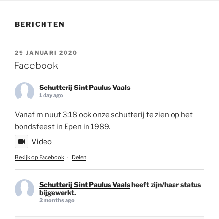
BERICHTEN
GEPLAATST
29 JANUARI 2020
OP
Facebook
Schutterij Sint Paulus Vaals
1 day ago
Vanaf minuut 3:18 ook onze schutterij te zien op het
bondsfeest in Epen in 1989.
Video
Bekijk op Facebook
·
Delen
Schutterij Sint Paulus Vaals
heeft zijn/haar status
bijgewerkt.
2 months ago