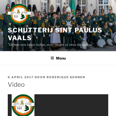
Ga
naar
de
inhoud
SCHUTTERIJ SINT PAULUS
VAALS
"Ut ken oos nuus nutse, vuur deunt ut veur de sjutse."
Menu
GEPLAATST
6 APRIL 2017
DOOR
RODERIQUE KOHNEN
OP
Video