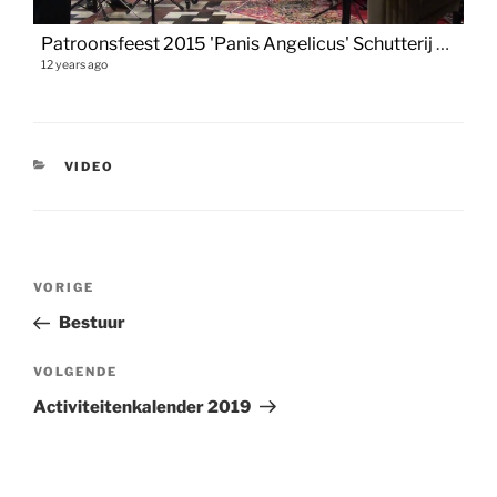
Patroonsfeest 2015 'Panis Angelicus' Schutterij Sint Paulus Vaals
12 years ago
CATEGORIEËN
VIDEO
Bericht
Vorig
VORIGE
navigatie
bericht
Bestuur
Volgend
VOLGENDE
bericht
Activiteitenkalender 2019