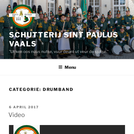
Ga
naar
de
inhoud
SCHUTTERIJ SINT PAULUS
VAALS
"Ut ken oos nuus nutse, vuur deunt ut veur de sjutse."
Menu
CATEGORIE:
DRUMBAND
GEPLAATST
6 APRIL 2017
OP
Video