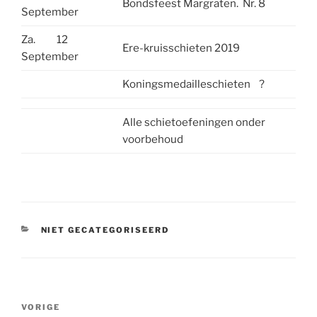
Bondsfeest Margraten. Nr. 8
September
Za. 12
Ere-kruisschieten 2019
September
Koningsmedailleschieten ?
Alle schietoefeningen onder
voorbehoud
CATEGORIEËN
NIET GECATEGORISEERD
Bericht
Vorig
VORIGE