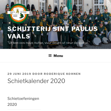
Ga
naar
de
inhoud
SCHUTTERIJ SINT PAULUS
VAALS
"Ut ken oos nuus nutse, vuur deunt ut veur de sjutse."
Menu
GEPLAATST
29 JUNI 2019
DOOR
RODERIQUE KOHNEN
OP
Schietkalender 2020
Schietoefeningen
2020